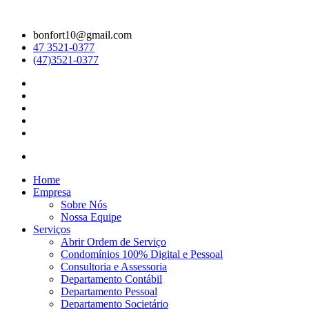
bonfort10@gmail.com
47 3521-0377
(47)3521-0377
Home
Empresa
Sobre Nós
Nossa Equipe
Serviços
Abrir Ordem de Serviço
Condomínios 100% Digital e Pessoal
Consultoria e Assessoria
Departamento Contábil
Departamento Pessoal
Departamento Societário