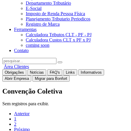
Departamento Tributário
E-Social
Imposto de Renda Pessoa Física
Planejamento Tributario Periodicos
Registro de Marca
Ferramentas
Calculadora Tributos CLT - PF - PJ
Calculadora Custos CLT x PF x PJ
coming soon
Contato
Área Clientes
Obrigações
Notícias
FAQ's
Links
Informativos
Abrir Empresa
Migrar para Bonfort
Convenção Coletiva
Sem registros para exibir.
Anterior
1
2
Próximo