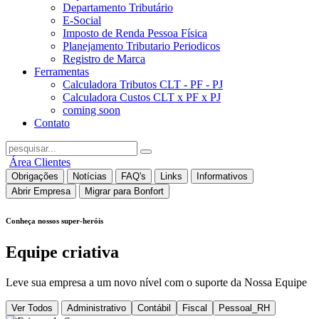
Departamento Tributário
E-Social
Imposto de Renda Pessoa Física
Planejamento Tributario Periodicos
Registro de Marca
Ferramentas
Calculadora Tributos CLT - PF - PJ
Calculadora Custos CLT x PF x PJ
coming soon
Contato
Área Clientes
Obrigações
Notícias
FAQ's
Links
Informativos
Abrir Empresa
Migrar para Bonfort
Conheça nossos super-heróis
Equipe criativa
Leve sua empresa a um novo nível com o suporte da Nossa Equipe
Ver Todos
Administrativo
Contábil
Fiscal
Pessoal_RH