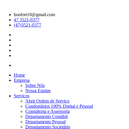
bonfort10@gmail.com
47 3521-0377
(47)3521-0377
Home
Empresa
Sobre Nós
Nossa Equipe
Serviços
Abrir Ordem de Serviço
Condomínios 100% Digital e Pessoal
Consultoria e Assessoria
Departamento Contábil
Departamento Pessoal
Departamento Societário