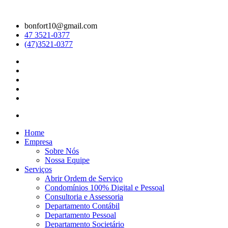
bonfort10@gmail.com
47 3521-0377
(47)3521-0377
Home
Empresa
Sobre Nós
Nossa Equipe
Serviços
Abrir Ordem de Serviço
Condomínios 100% Digital e Pessoal
Consultoria e Assessoria
Departamento Contábil
Departamento Pessoal
Departamento Societário