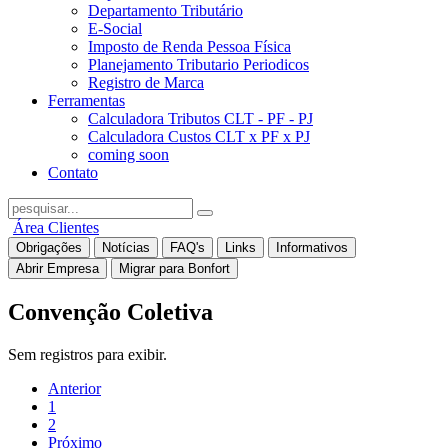
Departamento Tributário
E-Social
Imposto de Renda Pessoa Física
Planejamento Tributario Periodicos
Registro de Marca
Ferramentas
Calculadora Tributos CLT - PF - PJ
Calculadora Custos CLT x PF x PJ
coming soon
Contato
Área Clientes
Obrigações
Notícias
FAQ's
Links
Informativos
Abrir Empresa
Migrar para Bonfort
Convenção Coletiva
Sem registros para exibir.
Anterior
1
2
Próximo