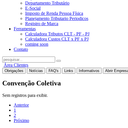
Departamento Tributário
E-Social
Imposto de Renda Pessoa Física
Planejamento Tributario Periodicos
Registro de Marca
Ferramentas
Calculadora Tributos CLT - PF - PJ
Calculadora Custos CLT x PF x PJ
coming soon
Contato
Área Clientes
Obrigações
Notícias
FAQ's
Links
Informativos
Abrir Empres
Convenção Coletiva
Sem registros para exibir.
Anterior
1
2
Próximo