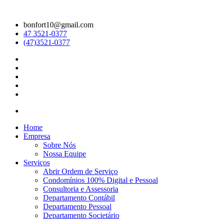
bonfort10@gmail.com
47 3521-0377
(47)3521-0377
Home
Empresa
Sobre Nós
Nossa Equipe
Serviços
Abrir Ordem de Serviço
Condomínios 100% Digital e Pessoal
Consultoria e Assessoria
Departamento Contábil
Departamento Pessoal
Departamento Societário