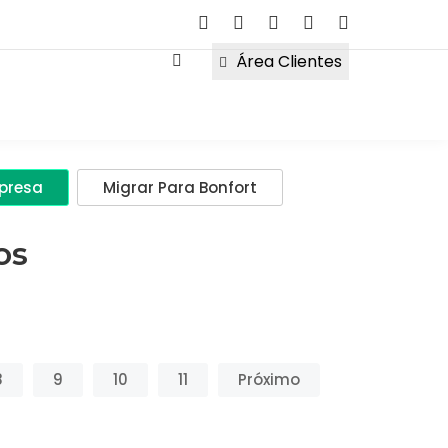
Área Clientes
mpresa
Migrar Para Bonfort
os
8
9
10
11
Próximo