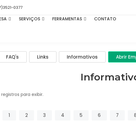
7)3521-0377
ESA
SERVIÇOS
FERRAMENTAS
CONTATO
FAQ's
Links
Informativos
Abrir E
Informativ
registros para exibir.
1
2
3
4
5
6
7