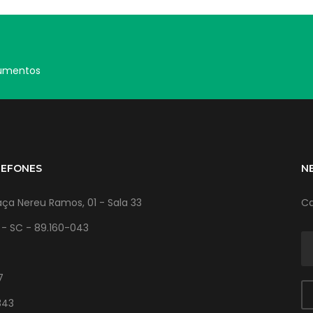
cumentos
LEFONES
N
ça Nereu Ramos, 01 - Sala 33
Ca
l - SC - 89.160-043
7
343