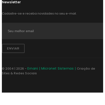
Newsletter
Cadastre-se e receba novidades no seu e-mail.
ENVIAR
Ernani | Micronet Sistemas |
© 2004 |
2026
-
Criação de
Sites & Redes Sociais