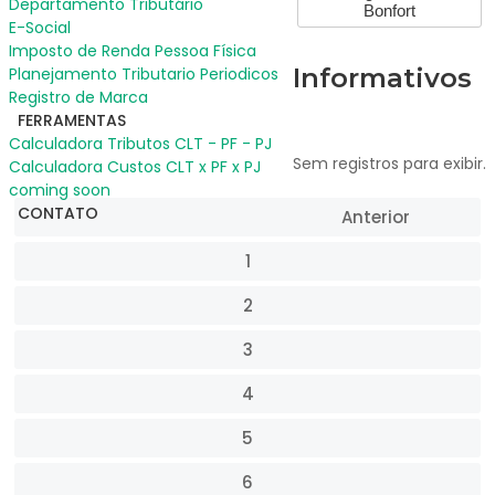
Departamento Tributário
Bonfort
E-Social
Imposto de Renda Pessoa Física
Informativos
Planejamento Tributario Periodicos
Registro de Marca
FERRAMENTAS
Calculadora Tributos CLT - PF - PJ
Sem registros para exibir.
Calculadora Custos CLT x PF x PJ
coming soon
CONTATO
Anterior
1
2
3
4
5
6