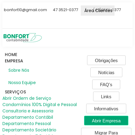
bonfort10@gmail.com
47 3521-0377
(47)3521-0377
Área Clientes
HOME
Obrigações
EMPRESA
Sobre Nós
Notícias
Nossa Equipe
FAQ's
SERVIÇOS
Links
Abrir Ordem de Serviço
Condomínios 100% Digital e Pessoal
Informativos
Consultoria e Assessoria
Departamento Contábil
Abrir Empresa
Departamento Pessoal
Departamento Societário
Migrar Para