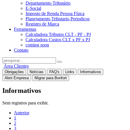
Departamento Tributário
E-Social
Imposto de Renda Pessoa Física
Planejamento Tributario Periodicos
Registro de Marca
Ferramentas
Calculadora Tributos CLT - PF - PJ
Calculadora Custos CLT x PF x PJ
coming soon
Contato
Área Clientes
Obrigações
Notícias
FAQ's
Links
Informativos
Abrir Empresa
Migrar para Bonfort
Informativos
Sem registros para exibir.
Anterior
1
2
3