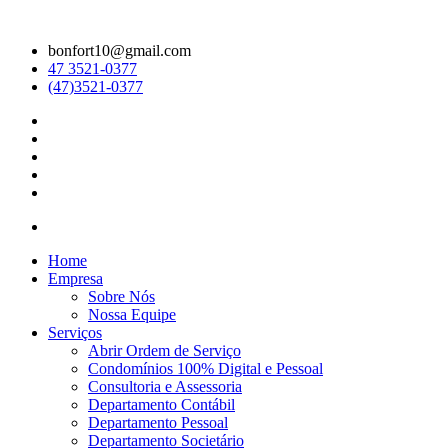
bonfort10@gmail.com
47 3521-0377
(47)3521-0377
Home
Empresa
Sobre Nós
Nossa Equipe
Serviços
Abrir Ordem de Serviço
Condomínios 100% Digital e Pessoal
Consultoria e Assessoria
Departamento Contábil
Departamento Pessoal
Departamento Societário