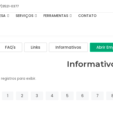
7)3521-0377
ESA
SERVIÇOS
FERRAMENTAS
CONTATO
FAQ's
Links
Informativos
Abrir E
Informativ
registros para exibir.
1
2
3
4
5
6
7