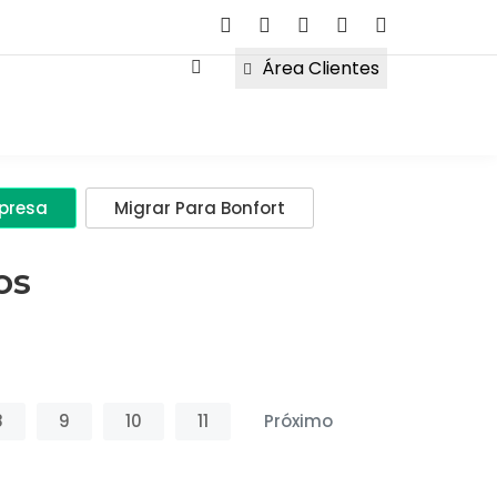
Área Clientes
mpresa
Migrar Para Bonfort
os
8
9
10
11
Próximo