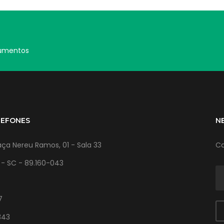
cumentos
LEFONES
N
ça Nereu Ramos, 01 - Sala 33
Ca
l - SC - 89.160-043
7
343