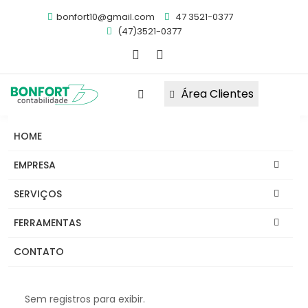
bonfort10@gmail.com
47 3521-0377
(47)3521-0377
Área Clientes
HOME
Obrigações
Notícias
FAQ's
EMPRESA
Links
Informativos
Abrir Empresa
SERVIÇOS
Migrar Para Bonfort
FERRAMENTAS
Links Úteis
CONTATO
Sem registros para exibir.