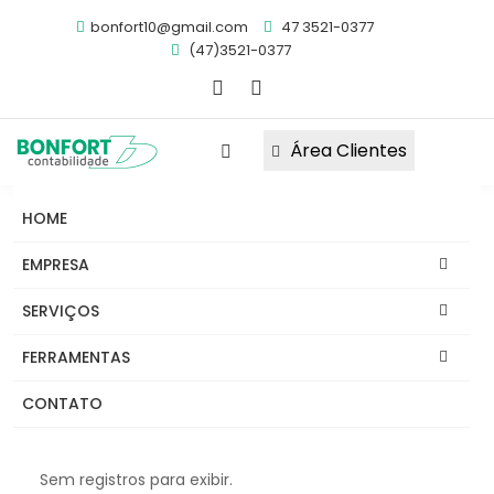
bonfort10@gmail.com
47 3521-0377
(47)3521-0377
Área Clientes
HOME
Obrigações
Notícias
FAQ's
EMPRESA
Links
Informativos
Abrir Empresa
SERVIÇOS
Migrar Para Bonfort
FERRAMENTAS
Links Úteis
CONTATO
Sem registros para exibir.