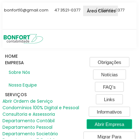
bonfort10@gmail.com
47 3521-0377
(47)3521-0377
Área Clientes
HOME
Obrigações
EMPRESA
Sobre Nós
Notícias
Nossa Equipe
FAQ's
SERVIÇOS
Links
Abrir Ordem de Serviço
Condomínios 100% Digital e Pessoal
Informativos
Consultoria e Assessoria
Departamento Contábil
Abrir Empresa
Departamento Pessoal
Departamento Societário
Migrar Para