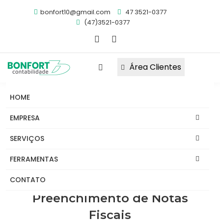
bonfort10@gmail.com
47 3521-0377
(47)3521-0377
Área Clientes
HOME
Obrigações
Notícias
FAQ's
EMPRESA
Links
Informativos
Abrir Empresa
SERVIÇOS
Migrar Para Bonfort
FERRAMENTAS
Consulta para o
CONTATO
Preenchimento de Notas
Fiscais