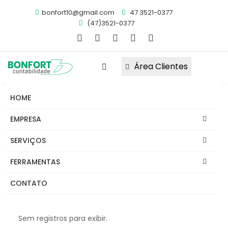
bonfort10@gmail.com
47 3521-0377
(47)3521-0377
Área Clientes
HOME
Obrigações
Notícias
FAQ's
EMPRESA
Links
Informativos
Abrir Empresa
SERVIÇOS
Migrar Para Bonfort
FERRAMENTAS
Notícias
CONTATO
Sem registros para exibir.