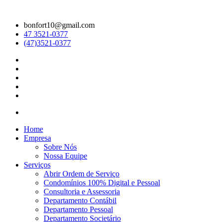
bonfort10@gmail.com
47 3521-0377
(47)3521-0377
Home
Empresa
Sobre Nós
Nossa Equipe
Serviços
Abrir Ordem de Serviço
Condomínios 100% Digital e Pessoal
Consultoria e Assessoria
Departamento Contábil
Departamento Pessoal
Departamento Societário