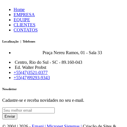
Home
EMPRESA
EQUIPE
CLIENTES
CONTATOS
Localização | Telefones
Bonfort Matriz:
Praça Nereu Ramos, 01 - Sala 33
Centro, Rio do Sul - SC - 89.160-043
Ed. Walter Probst
+55(47)3521-0377
+55(47)99293-9343
Newsletter
Cadastre-se e receba novidades no seu e-mail.
Enviar
© 2004 |
2026
-
Ernani | Micronet Sistemas |
Criação de Sites &