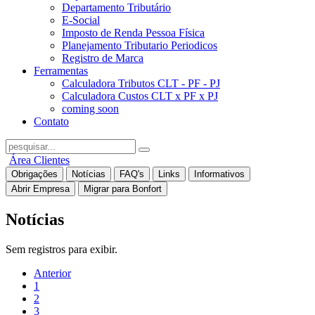
Departamento Tributário
E-Social
Imposto de Renda Pessoa Física
Planejamento Tributario Periodicos
Registro de Marca
Ferramentas
Calculadora Tributos CLT - PF - PJ
Calculadora Custos CLT x PF x PJ
coming soon
Contato
Área Clientes
Obrigações
Notícias
FAQ's
Links
Informativos
Abrir Empresa
Migrar para Bonfort
Notícias
Sem registros para exibir.
Anterior
1
2
3