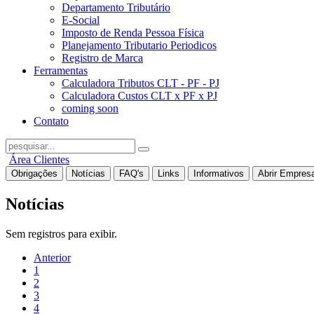
Departamento Tributário
E-Social
Imposto de Renda Pessoa Física
Planejamento Tributario Periodicos
Registro de Marca
Ferramentas
Calculadora Tributos CLT - PF - PJ
Calculadora Custos CLT x PF x PJ
coming soon
Contato
Área Clientes
Obrigações
Notícias
FAQ's
Links
Informativos
Abrir Empres
Notícias
Sem registros para exibir.
Anterior
1
2
3
4