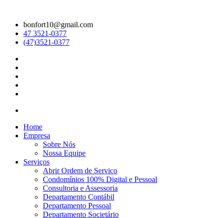
bonfort10@gmail.com
47 3521-0377
(47)3521-0377
Home
Empresa
Sobre Nós
Nossa Equipe
Serviços
Abrir Ordem de Serviço
Condomínios 100% Digital e Pessoal
Consultoria e Assessoria
Departamento Contábil
Departamento Pessoal
Departamento Societário