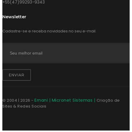
+55(47)99293-9343
Newsletter
Cadastre-se e receba novidades no seu e-mail.
ENVIAR
Ernani | Micronet Sistemas |
© 2004 |
2026
-
Criação de
Sites & Redes Sociais