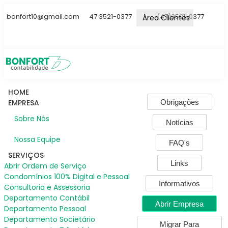
bonfort10@gmail.com
47 3521-0377
(47)3521-0377
Área Clientes
HOME
Obrigações
EMPRESA
Sobre Nós
Notícias
Nossa Equipe
FAQ's
SERVIÇOS
Links
Abrir Ordem de Serviço
Condomínios 100% Digital e Pessoal
Informativos
Consultoria e Assessoria
Departamento Contábil
Abrir Empresa
Departamento Pessoal
Departamento Societário
Migrar Para